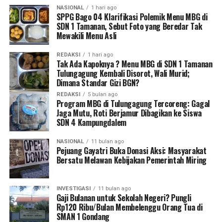
NASIONAL
1 hari ago
SPPG Bago 04 Klarifikasi Polemik Menu MBG di
SDN 1 Tamanan, Sebut Foto yang Beredar Tak
Mewakili Menu Asli
REDAKSI
1 hari ago
Tak Ada Kapoknya ? Menu MBG di SDN 1 Tamanan
Tulungagung Kembali Disorot, Wali Murid;
Dimana Standar Gizi BGN?
REDAKSI
5 bulan ago
Program MBG di Tulungagung Tercoreng: Gagal
Jaga Mutu, Roti Berjamur Dibagikan ke Siswa
SDN 4 Kampungdalem
NASIONAL
11 bulan ago
Pejuang Gayatri Buka Donasi Aksi: Masyarakat
Bersatu Melawan Kebijakan Pemerintah Miring
INVESTIGASI
11 bulan ago
Gaji Bulanan untuk Sekolah Negeri? Pungli
Rp120 Ribu/Bulan Membelenggu Orang Tua di
SMAN 1 Gondang