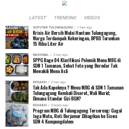
LATEST
TRENDING
VIDEOS
SEPUTAR TULUNGAGUNG
1 hari ago
Krisis Air Bersih Mulai Hantam Tulungagung,
Warga Terdampak Kekeringan, BPBD Turunkan
15 Ribu Liter Air
NASIONAL
2 hari ago
SPPG Bago 04 Klarifikasi Polemik Menu MBG di
SDN 1 Tamanan, Sebut Foto yang Beredar Tak
Mewakili Menu Asli
REDAKSI
2 hari ago
Tak Ada Kapoknya ? Menu MBG di SDN 1 Tamanan
Tulungagung Kembali Disorot, Wali Murid;
Dimana Standar Gizi BGN?
REDAKSI
5 bulan ago
Program MBG di Tulungagung Tercoreng: Gagal
Jaga Mutu, Roti Berjamur Dibagikan ke Siswa
SDN 4 Kampungdalem