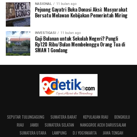
NASIONAL
11 bulan ago
Pejuang Gayatri Buka Donasi Aksi: Masyarakat
Bersatu Melawan Kebijakan Pemerintah Miring
INVESTIGASI
11 bulan ago
Gaji Bulanan untuk Sekolah Negeri? Pungli
Rp120 Ribu/Bulan Membelenggu Orang Tua di
SMAN 1 Gondang
SEPUTAR TULUNGAGUNG
SUMATERA BARAT
KEPULAUAN RIAU
BENGKULU
RIAU
JAMBI
SUMATERA SELATAN
NANGGROE ACEH DARUSSALAM
SUMATERA UTARA
LAMPUNG
D.I YOGYAKARTA
JAWA TENGAH