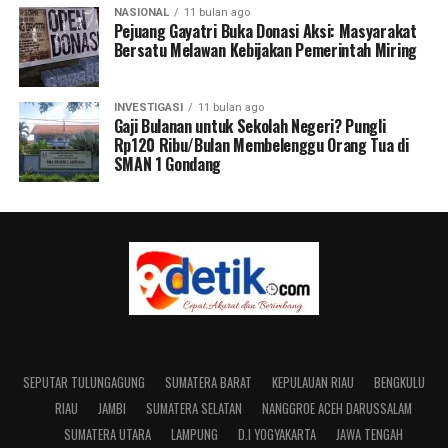
NASIONAL
11 bulan ago
Pejuang Gayatri Buka Donasi Aksi: Masyarakat
Bersatu Melawan Kebijakan Pemerintah Miring
INVESTIGASI
11 bulan ago
Gaji Bulanan untuk Sekolah Negeri? Pungli
Rp120 Ribu/Bulan Membelenggu Orang Tua di
SMAN 1 Gondang
SEPUTAR TULUNGAGUNG
SUMATERA BARAT
KEPULAUAN RIAU
BENGKULU
RIAU
JAMBI
SUMATERA SELATAN
NANGGROE ACEH DARUSSALAM
SUMATERA UTARA
LAMPUNG
D.I YOGYAKARTA
JAWA TENGAH