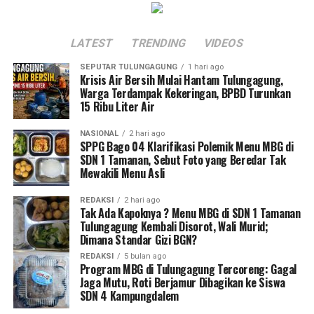
LATEST
TRENDING
VIDEOS
SEPUTAR TULUNGAGUNG
1 hari ago
Krisis Air Bersih Mulai Hantam Tulungagung,
Warga Terdampak Kekeringan, BPBD Turunkan
15 Ribu Liter Air
NASIONAL
2 hari ago
SPPG Bago 04 Klarifikasi Polemik Menu MBG di
SDN 1 Tamanan, Sebut Foto yang Beredar Tak
Mewakili Menu Asli
REDAKSI
2 hari ago
Tak Ada Kapoknya ? Menu MBG di SDN 1 Tamanan
Tulungagung Kembali Disorot, Wali Murid;
Dimana Standar Gizi BGN?
REDAKSI
5 bulan ago
Program MBG di Tulungagung Tercoreng: Gagal
Jaga Mutu, Roti Berjamur Dibagikan ke Siswa
SDN 4 Kampungdalem