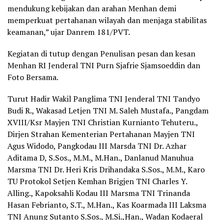
mendukung kebijakan dan arahan Menhan demi
memperkuat pertahanan wilayah dan menjaga stabilitas
keamanan,” ujar Danrem 181/PVT.
Kegiatan di tutup dengan Penulisan pesan dan kesan
Menhan RI Jenderal TNI Purn Sjafrie Sjamsoeddin dan
Foto Bersama.
Turut Hadir Wakil Panglima TNI Jenderal TNI Tandyo
Budi R., Wakasad Letjen TNI M. Saleh Mustafa., Pangdam
XVIII/Ksr Mayjen TNI Christian Kurnianto Tehuteru.,
Dirjen Strahan Kementerian Pertahanan Mayjen TNI
Agus Widodo, Pangkodau III Marsda TNI Dr. Azhar
Aditama D, S.Sos., M.M., M.Han., Danlanud Manuhua
Marsma TNI Dr. Heri Kris Drihandaka S.Sos., M.M., Karo
TU Protokol Setjen Kemhan Brigjen TNI Charles Y.
Alling., Kapoksahli Kodau III Marsma TNI Trinanda
Hasan Febrianto, S.T., M.Han., Kas Koarmada III Laksma
TNI Anung Sutanto S.Sos., M.Si.,Han., Wadan Kodaeral