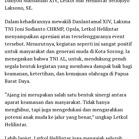
Danyon Marhanlan XIV, Letkol Mar Helilintar Setiojoyo
Laksono, SE.
Dalam kehadirannya mewakili Danlantamal XIV, Laksma
TNI Joni Sudianto CHRMP, Opsla, Letkol Helilintar
menyampaikan apresiasi atas terselenggaranya event
tersebut. Menurutnya, kegiatan seperti ini sangat positif
untuk masyarakat dan generasi muda di Kota Sorong. Ia
menegaskan bahwa TNI AL, untuk, mendukung penuh
segala bentuk kegiatan yang membawa dampak baik bagi
keamanan, ketertiban, dan kemajuan olahraga di Papua
Barat Daya.
“Ajang ini merupakan salah satu bentuk sinergi antara
aparat keamanan dan masyarakat. Tidak hanya
menghibur, tapi juga mengedukasi dan mengarahkan
potensi anak muda ke jalur yang benar,” ungkap Letkol
Helilintar.
Lebih lanjut, Letkol Helilintar juga mengajak seluruh