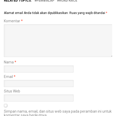
RELATED TOPICS:
PEMBALAP
ROAD RACE
Alamat email Anda tidak akan dipublikasikan.
Ruas yang wajib ditandai
*
Komentar
*
Nama
*
Email
*
Situs Web
Simpan nama, email, dan situs web saya pada peramban ini untuk
komentar saya berikutnya.