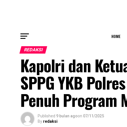
HOME
REDAKSI
Kapolri dan Ketu
SPPG YKB Polres
Penuh Program 
Published
9 bulan ago
on
07/11/2025
By
redaksi