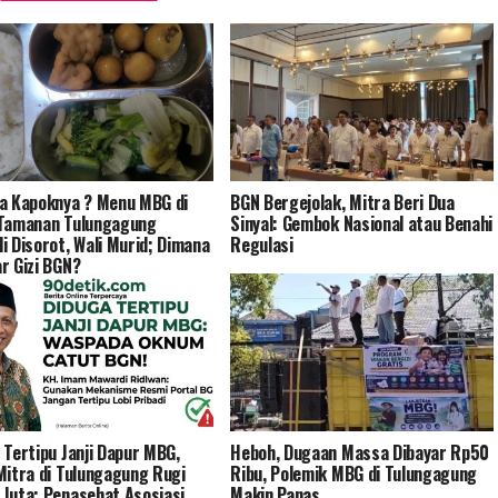
a Kapoknya ? Menu MBG di
BGN Bergejolak, Mitra Beri Dua
 Tamanan Tulungagung
Sinyal: Gembok Nasional atau Benahi
i Disorot, Wali Murid; Dimana
Regulasi
r Gizi BGN?
 Tertipu Janji Dapur MBG,
Heboh, Dugaan Massa Dibayar Rp50
Mitra di Tulungagung Rugi
Ribu, Polemik MBG di Tulungagung
Juta; Penasehat Asosiasi
Makin Panas