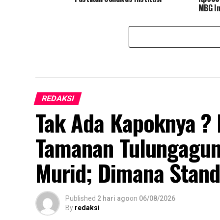
MBG In
Oknum
REDAKSI
Tak Ada Kapoknya ?
Tamanan Tulungagung
Murid; Dimana Stand
Published
2 hari ago
on
06/08/2026
By
redaksi