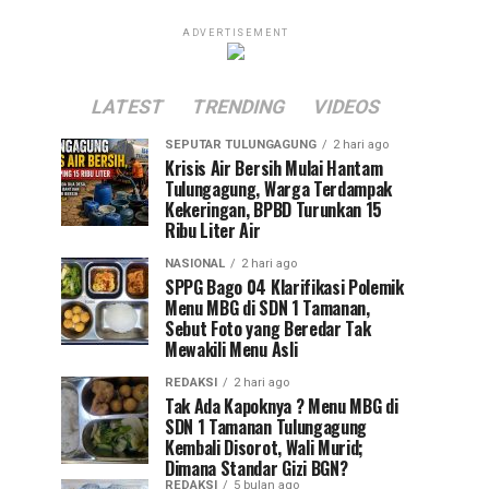
ADVERTISEMENT
LATEST
TRENDING
VIDEOS
SEPUTAR TULUNGAGUNG
2 hari ago
Krisis Air Bersih Mulai Hantam
Tulungagung, Warga Terdampak
Kekeringan, BPBD Turunkan 15
Ribu Liter Air
NASIONAL
2 hari ago
SPPG Bago 04 Klarifikasi Polemik
Menu MBG di SDN 1 Tamanan,
Sebut Foto yang Beredar Tak
Mewakili Menu Asli
REDAKSI
2 hari ago
Tak Ada Kapoknya ? Menu MBG di
SDN 1 Tamanan Tulungagung
Kembali Disorot, Wali Murid;
Dimana Standar Gizi BGN?
REDAKSI
5 bulan ago