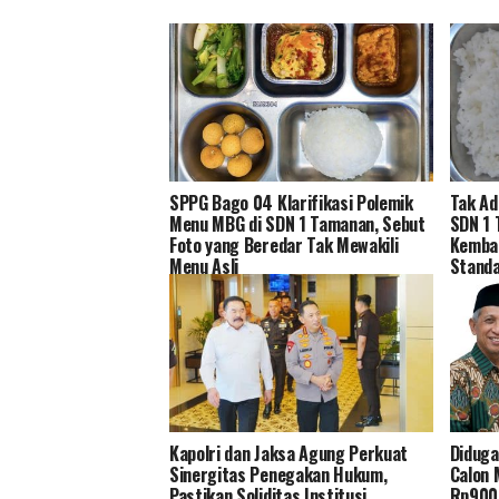
SPPG Bago 04 Klarifikasi Polemik
Tak Ad
Menu MBG di SDN 1 Tamanan, Sebut
SDN 1
Foto yang Beredar Tak Mewakili
Kembal
Menu Asli
Standa
Kapolri dan Jaksa Agung Perkuat
Diduga
Sinergitas Penegakan Hukum,
Calon 
Pastikan Soliditas Institusi
Rp900 