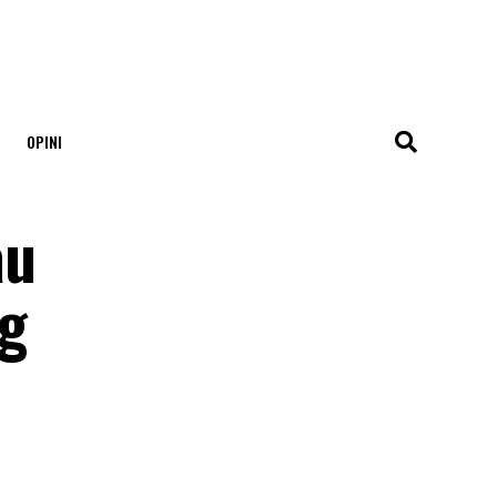
OPINI
au
g