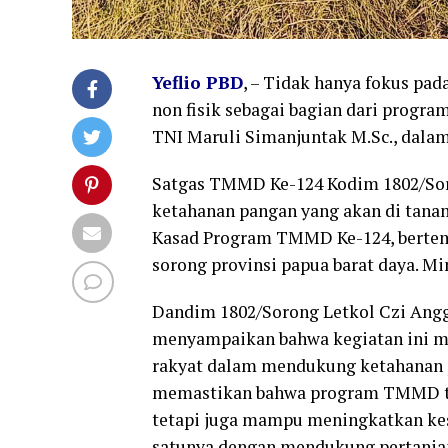
Yeflio PBD
, – Tidak hanya fokus pad
non fisik sebagai bagian dari progra
TNI Maruli Simanjuntak M.Sc., dal
Satgas TMMD Ke-124 Kodim 1802/Sor
ketahanan pangan yang akan di tanam
Kasad Program TMMD Ke-124, bertem
sorong provinsi papua barat daya. Mi
Dandim 1802/Sorong Letkol Czi Angg
menyampaikan bahwa kegiatan ini 
rakyat dalam mendukung ketahanan p
memastikan bahwa program TMMD ti
tetapi juga mampu meningkatkan ke
satunya dengan mendukung pertanian 