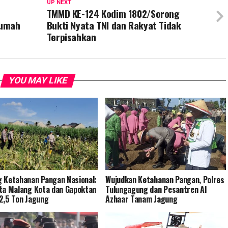
UP NEXT
TMMD KE-124 Kodim 1802/Sorong
Rumah
Bukti Nyata TNI dan Rakyat Tidak
Terpisahkan
YOU MAY LIKE
 Ketahanan Pangan Nasional:
Wujudkan Ketahanan Pangan, Polres
ta Malang Kota dan Gapoktan
Tulungagung dan Pesantren Al
2,5 Ton Jagung
Azhaar Tanam Jagung