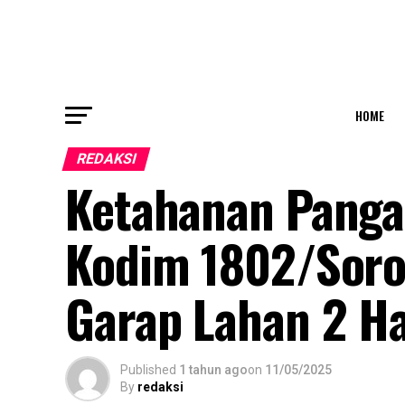
HOME
REDAKSI
Ketahanan Panga
Kodim 1802/Soro
Garap Lahan 2 H
Published
1 tahun ago
on
11/05/2025
By
redaksi