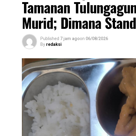
Tamanan Tulungagung
Murid; Dimana Stand
Published
7 jam ago
on
06/08/2026
By
redaksi