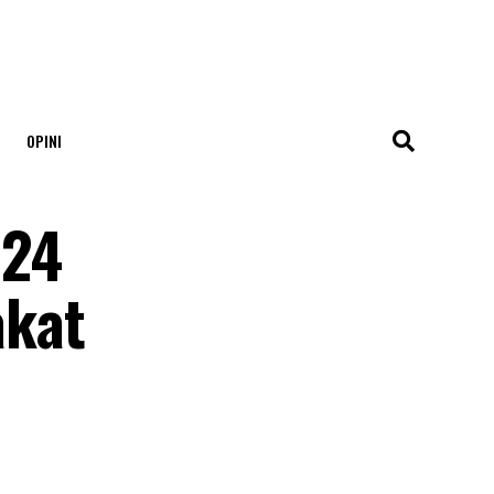
OPINI
124
akat