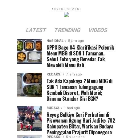
ADVERTISEMENT
LATEST
TRENDING
VIDEOS
NASIONAL
5 jam ago
SPPG Bago 04 Klarifikasi Polemik
Menu MBG di SDN 1 Tamanan,
Sebut Foto yang Beredar Tak
Mewakili Menu Asli
REDAKSI
7 jam ago
Tak Ada Kapoknya ? Menu MBG di
SDN 1 Tamanan Tulungagung
Kembali Disorot, Wali Murid;
Dimana Standar Gizi BGN?
BUDAYA
1 hari ago
Reyog Bulkiyo Curi Perhatian di
Pisowanan Agung Hari Jadi ke-702
Kabupaten Blitar, Warisan Budaya
Peninggalan Prajurit Diponegoro
REDAKSI
5 bulan ago