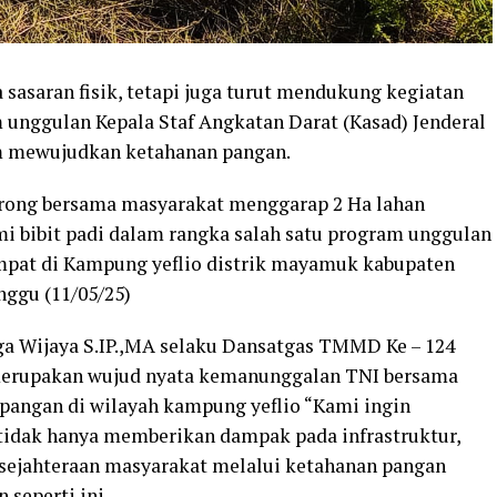
a sasaran fisik, tetapi juga turut mendukung kegiatan
m unggulan Kepala Staf Angkatan Darat (Kasad) Jenderal
am mewujudkan ketahanan pangan.
ong bersama masyarakat menggarap 2 Ha lahan
i bibit padi dalam rangka salah satu program unggulan
pat di Kampung yeflio distrik mayamuk kabupaten
nggu (11/05/25)
a Wijaya S.IP.,MA selaku Dansatgas TMMD Ke – 124
merupakan wujud nyata kemanunggalan TNI bersama
angan di wilayah kampung yeflio “Kami ingin
dak hanya memberikan dampak pada infrastruktur,
sejahteraan masyarakat melalui ketahanan pangan
seperti ini.