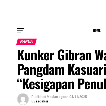
HOME
PAPUA
Kunker Gibran Wa
Pangdam Kasuari
“Kesigapan Penu
Published
9 bulan ago
on
04/11/2025
By
redaksi