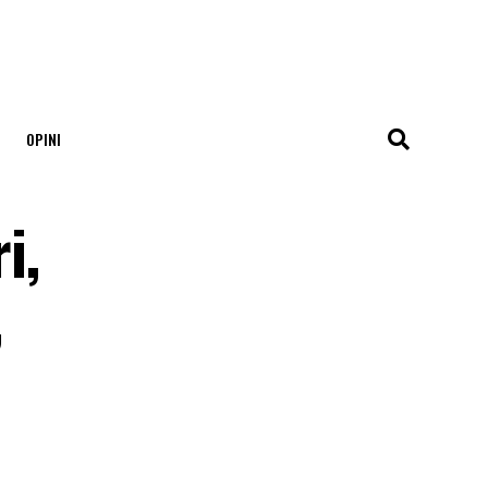
OPINI
i,
,