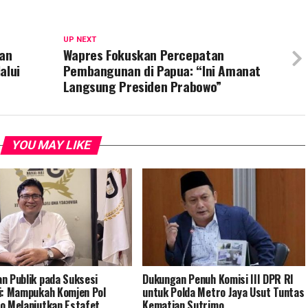
UP NEXT
an
Wapres Fokuskan Percepatan
alui
Pembangunan di Papua: “Ini Amanat
Langsung Presiden Prabowo”
YOU MAY LIKE
n Publik pada Suksesi
Dukungan Penuh Komisi III DPR RI
i: Mampukah Komjen Pol
untuk Polda Metro Jaya Usut Tuntas
o Melanjutkan Estafet
Kematian Sutrimo