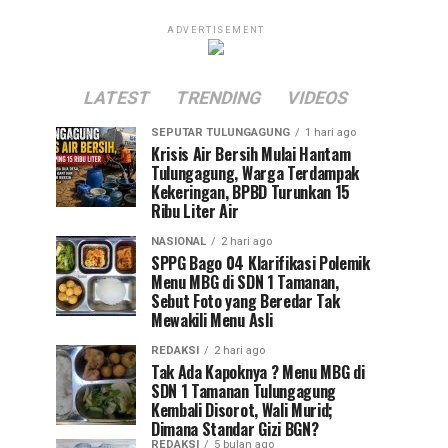
ADVERTISEMENT
LATEST
TRENDING
VIDEOS
SEPUTAR TULUNGAGUNG
1 hari ago
Krisis Air Bersih Mulai Hantam
Tulungagung, Warga Terdampak
Kekeringan, BPBD Turunkan 15
Ribu Liter Air
NASIONAL
2 hari ago
SPPG Bago 04 Klarifikasi Polemik
Menu MBG di SDN 1 Tamanan,
Sebut Foto yang Beredar Tak
Mewakili Menu Asli
REDAKSI
2 hari ago
Tak Ada Kapoknya ? Menu MBG di
SDN 1 Tamanan Tulungagung
Kembali Disorot, Wali Murid;
Dimana Standar Gizi BGN?
REDAKSI
5 bulan ago