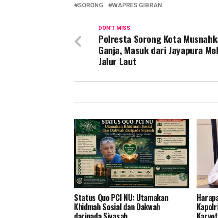
SORONG
WAPRES GIBRAN
DON'T MISS
Polresta Sorong Kota Musnahk
Ganja, Masuk dari Jayapura Mel
Jalur Laut
Status Quo PCI NU: Utamakan
Harapa
Khidmah Sosial dan Dakwah
Kapolr
daripada Siyasah
Karyot