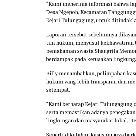
“Kami menerima informasi bahwa lap
Desa Ngepoh, Kecamatan Tanggunggun
Kejari Tulungagung, untuk ditindaklan
Laporan tersebut sebelumnya dilaya
tim hukum, menyusul kekhawatiran t
pemakaman swasta Shangrila Memoria
berdampak pada kerusakan lingkunga
Billy menambahkan, pelimpahan kasu
hukum yang lebih transparan dan me
setempat.
“Kami berharap Kejari Tulungagung d
serta memastikan adanya penegakan 
lingkungan dan masyarakat lokal,” t
Seperti diketahui, kasus ini juga b