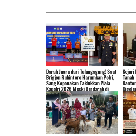
Darah Juara dari Tulungagung! Saat
Kejari
Brigjen Rubintoro Harumkan Polri,
Tanah 
Sang Keponakan Taklukkan Piala
Kantor
Kapolri 2026 Meski Berdarah di
Digele
Lapangan