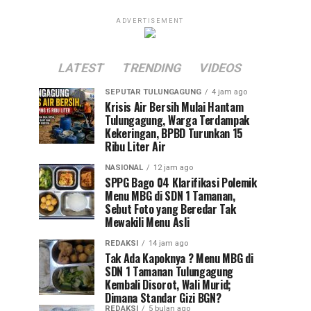
ADVERTISEMENT
LATEST
TRENDING
VIDEOS
SEPUTAR TULUNGAGUNG
4 jam ago
Krisis Air Bersih Mulai Hantam
Tulungagung, Warga Terdampak
Kekeringan, BPBD Turunkan 15
Ribu Liter Air
NASIONAL
12 jam ago
SPPG Bago 04 Klarifikasi Polemik
Menu MBG di SDN 1 Tamanan,
Sebut Foto yang Beredar Tak
Mewakili Menu Asli
REDAKSI
14 jam ago
Tak Ada Kapoknya ? Menu MBG di
SDN 1 Tamanan Tulungagung
Kembali Disorot, Wali Murid;
Dimana Standar Gizi BGN?
REDAKSI
5 bulan ago