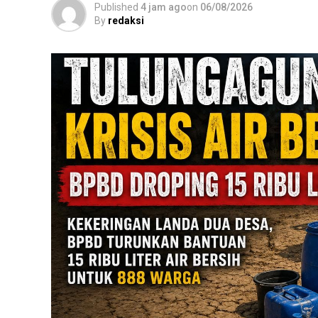
Published
4 jam ago
on
06/08/2026
By
redaksi