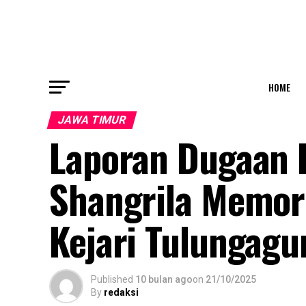
HOME
JAWA TIMUR
Laporan Dugaan 
Shangrila Memor
Kejari Tulungagu
Published
10 bulan ago
on
21/10/2025
By
redaksi