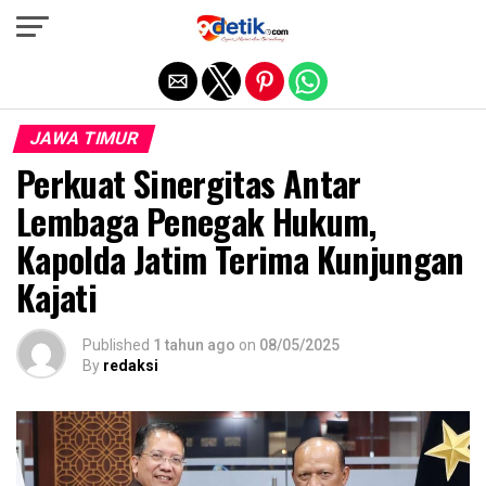
Exit mobile version
JAWA TIMUR
Perkuat Sinergitas Antar
Lembaga Penegak Hukum,
Kapolda Jatim Terima Kunjungan
Kajati
Published
1 tahun ago
on
08/05/2025
By
redaksi