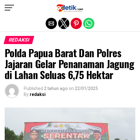
Exit mobile version
REDAKSI
Polda Papua Barat Dan Polres
Jajaran Gelar Penanaman Jagung
di Lahan Seluas 6,75 Hektar
Published
2 tahun ago
on
22/01/2025
By
redaksi