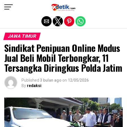
Exit mobile version
JAWA TIMUR
Sindikat Penipuan Online Modus
Jual Beli Mobil Terbongkar, 11
Tersangka Diringkus Polda Jatim
Published
3 bulan ago
on
12/05/2026
By
redaksi