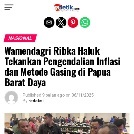
Exit mobile version
NASIONAL
Wamendagri Ribka Haluk
Tekankan Pengendalian Inflasi
dan Metode Gasing di Papua
Barat Daya
Published
9 bulan ago
on
06/11/2025
By
redaksi