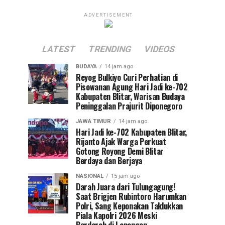
ADVERTISEMENT
LATEST
TRENDING
VIDEOS
BUDAYA
14 jam ago
Reyog Bulkiyo Curi Perhatian di
Pisowanan Agung Hari Jadi ke-702
Kabupaten Blitar, Warisan Budaya
Peninggalan Prajurit Diponegoro
JAWA TIMUR
14 jam ago
Hari Jadi ke-702 Kabupaten Blitar,
Rijanto Ajak Warga Perkuat
Gotong Royong Demi Blitar
Berdaya dan Berjaya
NASIONAL
15 jam ago
Darah Juara dari Tulungagung!
Saat Brigjen Rubintoro Harumkan
Polri, Sang Keponakan Taklukkan
Piala Kapolri 2026 Meski