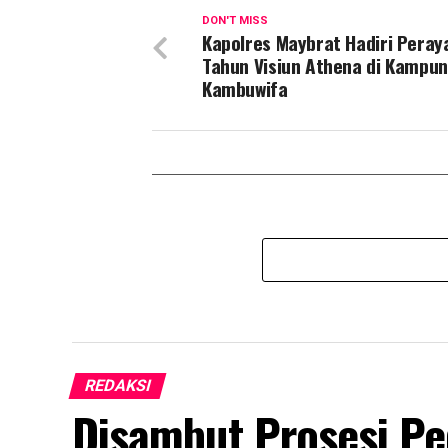
DON'T MISS
Kapolres Maybrat Hadiri Peray
Tahun Visiun Athena di Kampu
Kambuwifa
REDAKSI
Disambut Prosesi P