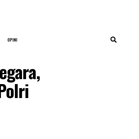
OPINI
egara,
olri