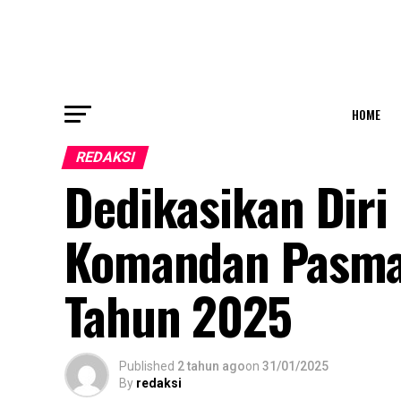
HOME
REDAKSI
Dedikasikan Diri
Komandan Pasmar
Tahun 2025
Published
2 tahun ago
on
31/01/2025
By
redaksi