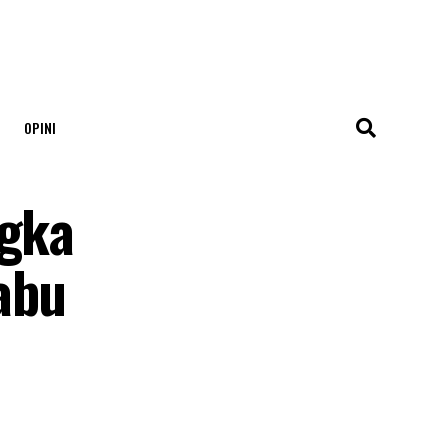
OPINI
ngka
abu