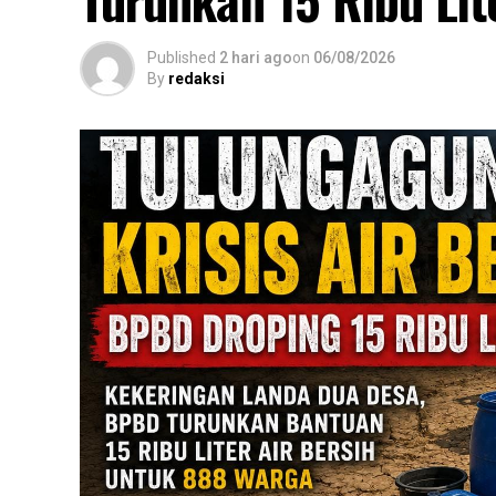
Published
2 hari ago
on
06/08/2026
By
redaksi