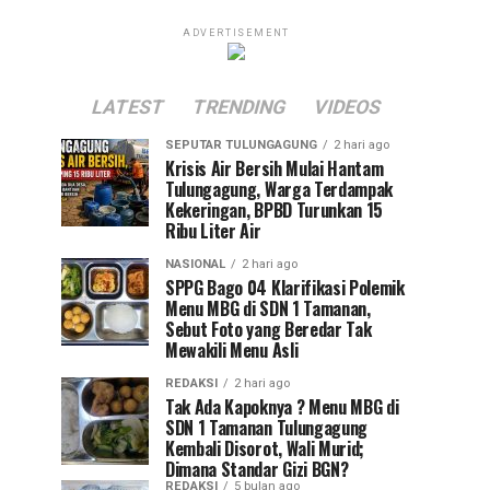
ADVERTISEMENT
LATEST
TRENDING
VIDEOS
SEPUTAR TULUNGAGUNG
2 hari ago
Krisis Air Bersih Mulai Hantam
Tulungagung, Warga Terdampak
Kekeringan, BPBD Turunkan 15
Ribu Liter Air
NASIONAL
2 hari ago
SPPG Bago 04 Klarifikasi Polemik
Menu MBG di SDN 1 Tamanan,
Sebut Foto yang Beredar Tak
Mewakili Menu Asli
REDAKSI
2 hari ago
Tak Ada Kapoknya ? Menu MBG di
SDN 1 Tamanan Tulungagung
Kembali Disorot, Wali Murid;
Dimana Standar Gizi BGN?
REDAKSI
5 bulan ago