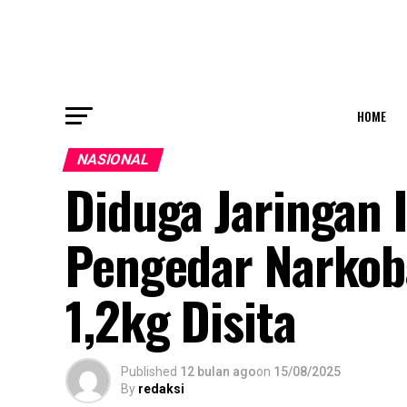
HOME
NASIONAL
Diduga Jaringan 
Pengedar Narkoba
1,2kg Disita
Published
12 bulan ago
on
15/08/2025
By
redaksi