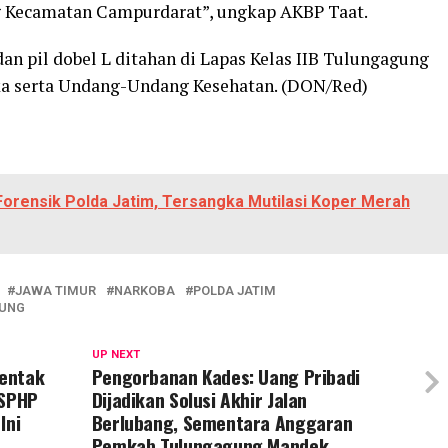
 Kecamatan Campurdarat”, ungkap AKBP Taat.
an pil dobel L ditahan di Lapas Kelas IIB Tulungagung
ka serta Undang-Undang Kesehatan. (DON/Red)
 Forensik Polda Jatim, Tersangka Mutilasi Koper Merah
JAWA TIMUR
NARKOBA
POLDA JATIM
UNG
UP NEXT
rentak
Pengorbanan Kades: Uang Pribadi
 SPHP
Dijadikan Solusi Akhir Jalan
Ini
Berlubang, Sementara Anggaran
Pemkab Tulungagung Mandek