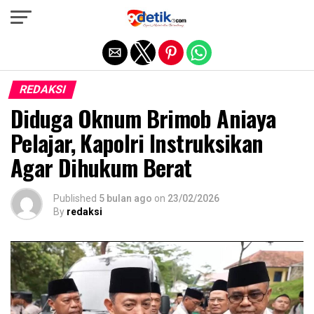
Exit mobile version
REDAKSI
Diduga Oknum Brimob Aniaya
Pelajar, Kapolri Instruksikan
Agar Dihukum Berat
Published
5 bulan ago
on
23/02/2026
By
redaksi