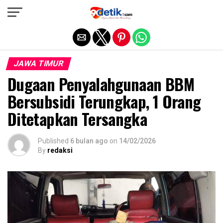
Exit mobile version
JAWA TIMUR
Dugaan Penyalahgunaan BBM
Bersubsidi Terungkap, 1 Orang
Ditetapkan Tersangka
Published
6 bulan ago
on
14/02/2026
By
redaksi