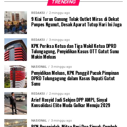
TRENDING
REDAKSI
2 minggu ago
9 Kiai Turun Gunung Tolak Outlet Miras di Dekat
Ponpes Ngunut, Desak Aparat Tutup Hari Ini Juga
REDAKSI
3 minggu ago
KPK Periksa Ketua dan Tiga Wakil Ketua DPRD
Tulungagung, Penyidikan Kasus OTT Gatut Sunu
Makin Meluas
NASIONAL
3 minggu ago
Penyidikan Meluas, KPK Panggil Pucuk Pimpinan
DPRD Tulungagung dalam Kasus Bupati Gatut
Sunu
REDAKSI
2 minggu ago
Arief Rosyid Jadi Sekjen DPP AMPI, Sinyal
Konsolidasi Elite Muda Golkar Menuju 2029
NASIONAL
3 minggu ago
BGN Bergejolak, Mitra Beri Dua Sinyal: Gembok