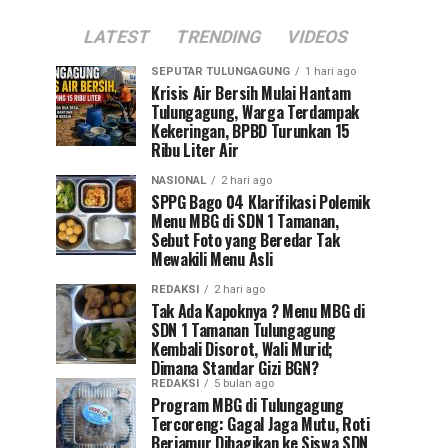
LATEST
TRENDING
VIDEOS
SEPUTAR TULUNGAGUNG
1 hari ago
Krisis Air Bersih Mulai Hantam
Tulungagung, Warga Terdampak
Kekeringan, BPBD Turunkan 15
Ribu Liter Air
NASIONAL
2 hari ago
SPPG Bago 04 Klarifikasi Polemik
Menu MBG di SDN 1 Tamanan,
Sebut Foto yang Beredar Tak
Mewakili Menu Asli
REDAKSI
2 hari ago
Tak Ada Kapoknya ? Menu MBG di
SDN 1 Tamanan Tulungagung
Kembali Disorot, Wali Murid;
Dimana Standar Gizi BGN?
REDAKSI
5 bulan ago
Program MBG di Tulungagung
Tercoreng: Gagal Jaga Mutu, Roti
Berjamur Dibagikan ke Siswa SDN