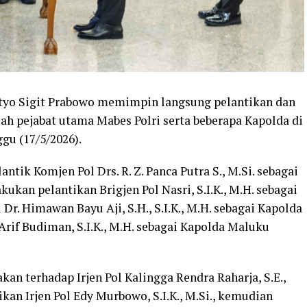
istyo Sigit Prabowo memimpin langsung pelantikan dan
mlah pejabat utama Mabes Polri serta beberapa Kapolda di
gu (17/5/2026).
ntik Komjen Pol Drs. R. Z. Panca Putra S., M.Si. sebagai
akukan pelantikan Brigjen Pol Nasri, S.I.K., M.H. sebagai
Dr. Himawan Bayu Aji, S.H., S.I.K., M.H. sebagai Kapolda
 Arif Budiman, S.I.K., M.H. sebagai Kapolda Maluku
akan terhadap Irjen Pol Kalingga Rendra Raharja, S.E.,
an Irjen Pol Edy Murbowo, S.I.K., M.Si., kemudian