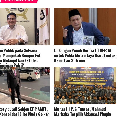
n Publik pada Suksesi
Dukungan Penuh Komisi III DPR RI
i: Mampukah Komjen Pol
untuk Polda Metro Jaya Usut Tuntas
o Melanjutkan Estafet
Kematian Sutrimo
mpinan Polri?
Rosyid Jadi Sekjen DPP AMPI,
Munas III PJS Tuntas, Mahmud
 Konsolidasi Elite Muda Golkar
Marhaba Terpilih Aklamasi Pimpin