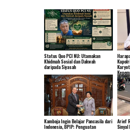
Status Quo PCI NU: Utamakan
Harapa
Khidmah Sosial dan Dakwah
Kapolr
daripada Siyasah
Karyot
Kepemi
Kamboja Ingin Belajar Pancasila dari
Arief 
Indonesia, BPIP: Penguatan
Sinyal