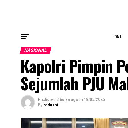
HOME
NASIONAL
Kapolri Pimpin P
Sejumlah PJU Mab
Published
3 bulan ago
on
18/05/2026
By
redaksi