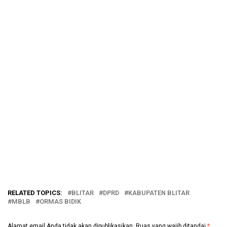
RELATED TOPICS:
BLITAR
DPRD
KABUPATEN BLITAR
MBLB
ORMAS BIDIK
Alamat email Anda tidak akan dipublikasikan.
Ruas yang wajib ditandai
*