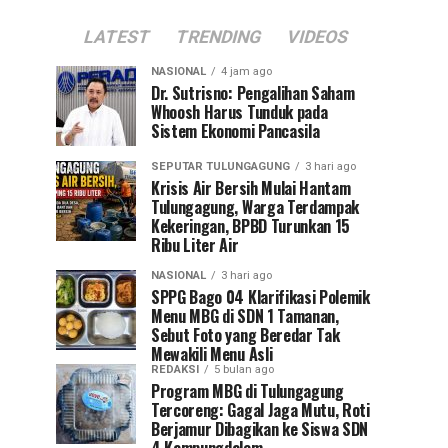
LATEST
TRENDING
VIDEOS
NASIONAL
4 jam ago
Dr. Sutrisno: Pengalihan Saham
Whoosh Harus Tunduk pada
Sistem Ekonomi Pancasila
SEPUTAR TULUNGAGUNG
3 hari ago
Krisis Air Bersih Mulai Hantam
Tulungagung, Warga Terdampak
Kekeringan, BPBD Turunkan 15
Ribu Liter Air
NASIONAL
3 hari ago
SPPG Bago 04 Klarifikasi Polemik
Menu MBG di SDN 1 Tamanan,
Sebut Foto yang Beredar Tak
Mewakili Menu Asli
REDAKSI
5 bulan ago
Program MBG di Tulungagung
Tercoreng: Gagal Jaga Mutu, Roti
Berjamur Dibagikan ke Siswa SDN