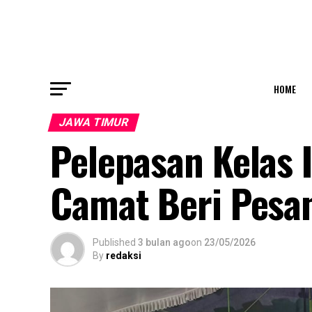
HOME
JAWA TIMUR
Pelepasan Kelas 
Camat Beri Pesan
Published
3 bulan ago
on
23/05/2026
By
redaksi