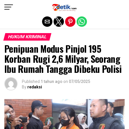
Exit mobile version
HUKUM KRIMINAL
Penipuan Modus Pinjol 195
Korban Rugi 2,6 Milyar, Seorang
Ibu Rumah Tangga Dibeku Polisi
Published
1 tahun ago
on
07/05/2025
By
redaksi