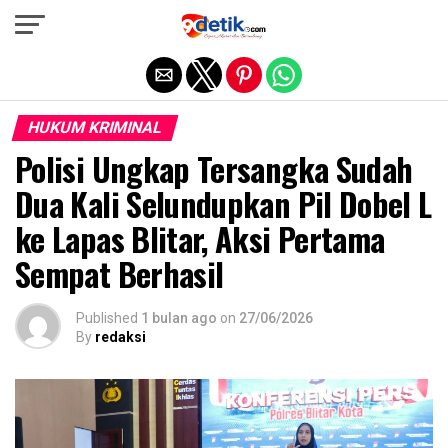
Exit mobile version
HUKUM KRIMINAL
Polisi Ungkap Tersangka Sudah
Dua Kali Selundupkan Pil Dobel L
ke Lapas Blitar, Aksi Pertama
Sempat Berhasil
Published
1 bulan ago
on
27/06/2026
By
redaksi