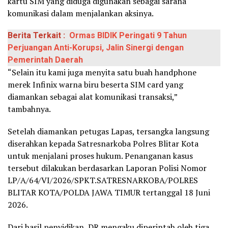
kartu SIM yang diduga digunakan sebagai sarana
komunikasi dalam menjalankan aksinya.
Berita Terkait :
Ormas BIDIK Peringati 9 Tahun
Perjuangan Anti-Korupsi, Jalin Sinergi dengan
Pemerintah Daerah
“Selain itu kami juga menyita satu buah handphone
merek Infinix warna biru beserta SIM card yang
diamankan sebagai alat komunikasi transaksi,”
tambahnya.
Setelah diamankan petugas Lapas, tersangka langsung
diserahkan kepada Satresnarkoba Polres Blitar Kota
untuk menjalani proses hukum. Penanganan kasus
tersebut dilakukan berdasarkan Laporan Polisi Nomor
LP/A/64/VI/2026/SPKT.SATRESNARKOBA/POLRES
BLITAR KOTA/POLDA JAWA TIMUR tertanggal 18 Juni
2026.
Dari hasil penyidikan, DR mengaku diperintah oleh tiga