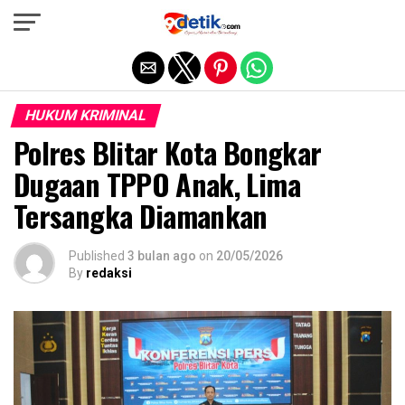
Exit mobile version
HUKUM KRIMINAL
Polres Blitar Kota Bongkar
Dugaan TPPO Anak, Lima
Tersangka Diamankan
Published
3 bulan ago
on
20/05/2026
By
redaksi