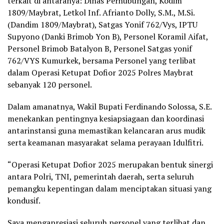
terkait di antaranya: Dinas Perhubungan, Kodim
1809/Maybrat, Letkol Inf. Afrianto Dolly, S.M., M.Si.
(Dandim 1809/Maybrat), Satgas Yonif 762/Vys, IPTU
Supyono (Danki Brimob Yon B), Personel Koramil Aifat,
Personel Brimob Batalyon B, Personel Satgas yonif
762/VYS Kumurkek, bersama Personel yang terlibat
dalam Operasi Ketupat Dofior 2025 Polres Maybrat
sebanyak 120 personel.
Dalam amanatnya, Wakil Bupati Ferdinando Solossa, S.E.
menekankan pentingnya kesiapsiagaan dan koordinasi
antarinstansi guna memastikan kelancaran arus mudik
serta keamanan masyarakat selama perayaan Idulfitri.
“Operasi Ketupat Dofior 2025 merupakan bentuk sinergi
antara Polri, TNI, pemerintah daerah, serta seluruh
pemangku kepentingan dalam menciptakan situasi yang
kondusif.
Saya mengapresiasi seluruh personel yang terlibat dan