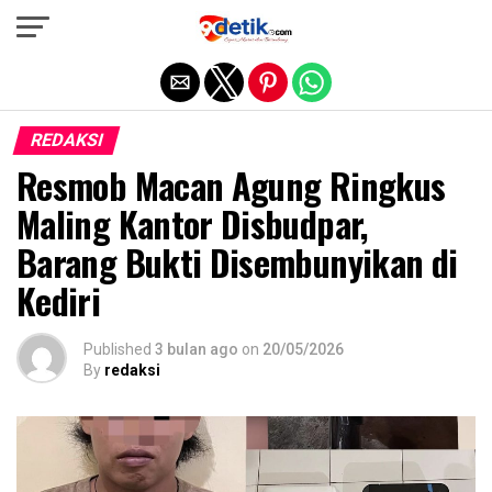
Exit mobile version
REDAKSI
Resmob Macan Agung Ringkus
Maling Kantor Disbudpar,
Barang Bukti Disembunyikan di
Kediri
Published
3 bulan ago
on
20/05/2026
By
redaksi