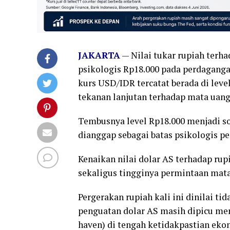
JAKARTA
— Nilai tukar rupiah terh
psikologis Rp18.000 pada perdagangan
kurs USD/IDR tercatat berada di leve
tekanan lanjutan terhadap mata uang
Tembusnya level Rp18.000 menjadi so
dianggap sebagai batas psikologis p
Kenaikan nilai dolar AS terhadap r
sekaligus tingginya permintaan mat
Pergerakan rupiah kali ini dinilai ti
penguatan dolar AS masih dipicu men
haven) di tengah ketidakpastian eko