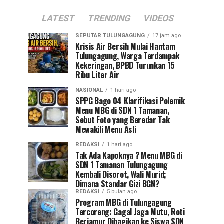
LATEST
TRENDING
VIDEOS
SEPUTAR TULUNGAGUNG
17 jam ago
Krisis Air Bersih Mulai Hantam
Tulungagung, Warga Terdampak
Kekeringan, BPBD Turunkan 15
Ribu Liter Air
NASIONAL
1 hari ago
SPPG Bago 04 Klarifikasi Polemik
Menu MBG di SDN 1 Tamanan,
Sebut Foto yang Beredar Tak
Mewakili Menu Asli
REDAKSI
1 hari ago
Tak Ada Kapoknya ? Menu MBG di
SDN 1 Tamanan Tulungagung
Kembali Disorot, Wali Murid;
Dimana Standar Gizi BGN?
REDAKSI
5 bulan ago
Program MBG di Tulungagung
Tercoreng: Gagal Jaga Mutu, Roti
Berjamur Dibagikan ke Siswa SDN