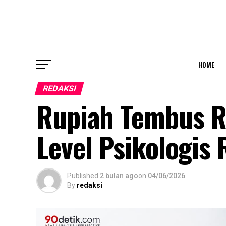
HOME
REDAKSI
Rupiah Tembus R
Level Psikologis
Published
2 bulan ago
on
04/06/2026
By
redaksi