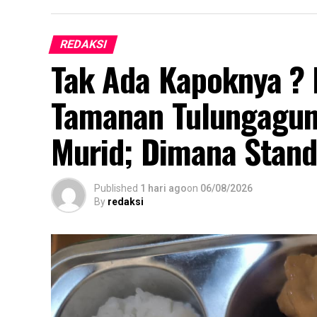
REDAKSI
Tak Ada Kapoknya ?
Tamanan Tulungagung
Murid; Dimana Stand
Published
1 hari ago
on
06/08/2026
By
redaksi