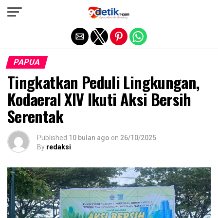
Exit mobile version
PAPUA
Tingkatkan Peduli Lingkungan,
Kodaeral XIV Ikuti Aksi Bersih
Serentak
Published
10 bulan ago
on
26/10/2025
By
redaksi