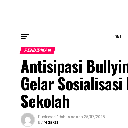
HOME
PENDIDIKAN
Antisipasi Bullyi
Gelar Sosialisasi
Sekolah
Published
1 tahun ago
on
25/07/2025
By
redaksi