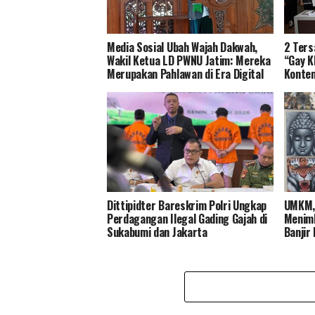
Media Sosial Ubah Wajah Dakwah,
2 Ters
Wakil Ketua LD PWNU Jatim: Mereka
“Gay K
Merupakan Pahlawan di Era Digital
Konten
Dittipidter Bareskrim Polri Ungkap
UMKM, 
Perdagangan Ilegal Gading Gajah di
Menimb
Sukabumi dan Jakarta
Banjir