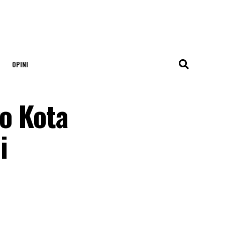
OPINI
go Kota
i