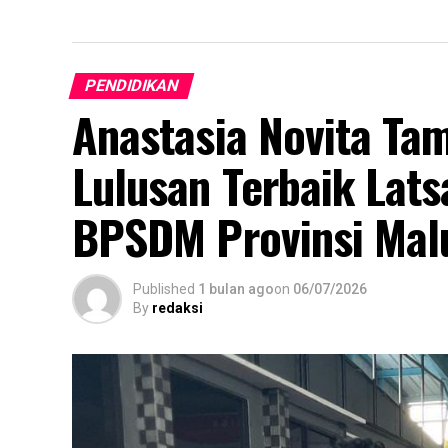
PENDIDIKAN
Anastasia Novita Ta
Lulusan Terbaik Lats
BPSDM Provinsi Mal
Published
1 bulan ago
on
06/07/2026
By
redaksi