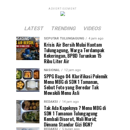
ADVERTISEMENT
LATEST
TRENDING
VIDEOS
SEPUTAR TULUNGAGUNG
4 jam ago
Krisis Air Bersih Mulai Hantam
Tulungagung, Warga Terdampak
Kekeringan, BPBD Turunkan 15
Ribu Liter Air
NASIONAL
12 jam ago
SPPG Bago 04 Klarifikasi Polemik
Menu MBG di SDN 1 Tamanan,
Sebut Foto yang Beredar Tak
Mewakili Menu Asli
REDAKSI
14 jam ago
Tak Ada Kapoknya ? Menu MBG di
SDN 1 Tamanan Tulungagung
Kembali Disorot, Wali Murid;
Dimana Standar Gizi BGN?
REDAKSI
5 bulan ago