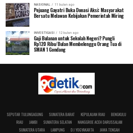
NASIONAL
11 bulan ago
Pejuang Gayatri Buka Donasi Aksi: Masyarakat
Bersatu Melawan Kebijakan Pemerintah Miring
INVESTIGASI
12 bulan ago
Gaji Bulanan untuk Sekolah Negeri? Pungli
Rp120 Ribu/Bulan Membelenggu Orang Tua di
SMAN 1 Gondang
SEPUTAR TULUNGAGUNG
SUMATERA BARAT
KEPULAUAN RIAU
BENGKULU
RIAU
JAMBI
SUMATERA SELATAN
NANGGROE ACEH DARUSSALAM
SUMATERA UTARA
LAMPUNG
D.I YOGYAKARTA
JAWA TENGAH