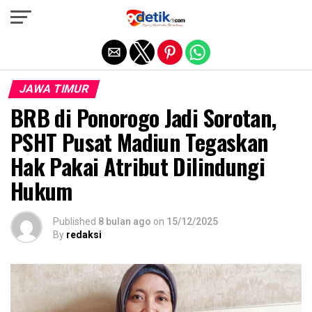
Exit mobile version
JAWA TIMUR
BRB di Ponorogo Jadi Sorotan,
PSHT Pusat Madiun Tegaskan
Hak Pakai Atribut Dilindungi
Hukum
Published
8 bulan ago
on
15/12/2025
By
redaksi