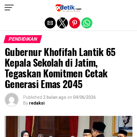
Exit mobile version
PENDIDIKAN
Gubernur Khofifah Lantik 65
Kepala Sekolah di Jatim,
Tegaskan Komitmen Cetak
Generasi Emas 2045
Published
2 bulan ago
on
04/06/2026
By
redaksi