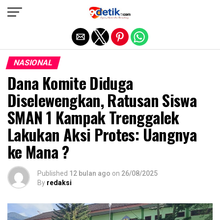
Exit mobile version
NASIONAL
Dana Komite Diduga
Diselewengkan, Ratusan Siswa
SMAN 1 Kampak Trenggalek
Lakukan Aksi Protes: Uangnya
ke Mana ?
Published
12 bulan ago
on
26/08/2025
By
redaksi