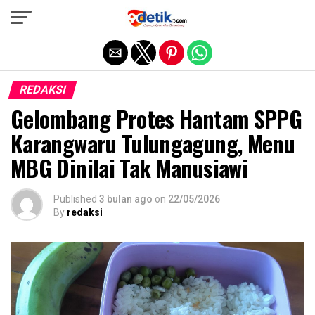
Exit mobile version
REDAKSI
Gelombang Protes Hantam SPPG
Karangwaru Tulungagung, Menu
MBG Dinilai Tak Manusiawi
Published
3 bulan ago
on
22/05/2026
By
redaksi