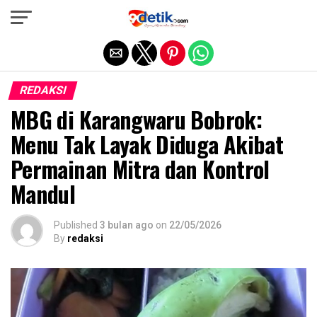
Exit mobile version
REDAKSI
MBG di Karangwaru Bobrok:
Menu Tak Layak Diduga Akibat
Permainan Mitra dan Kontrol
Mandul
Published
3 bulan ago
on
22/05/2026
By
redaksi