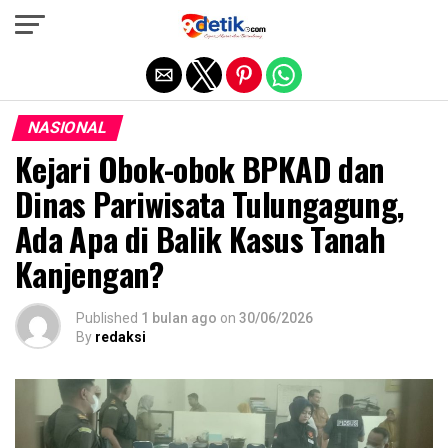
Exit mobile version
NASIONAL
Kejari Obok-obok BPKAD dan
Dinas Pariwisata Tulungagung,
Ada Apa di Balik Kasus Tanah
Kanjengan?
Published
1 bulan ago
on
30/06/2026
By
redaksi