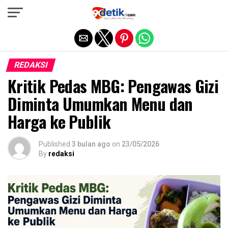
Exit mobile version
REDAKSI
Kritik Pedas MBG: Pengawas Gizi
Diminta Umumkan Menu dan
Harga ke Publik
Published
3 bulan ago
on
23/05/2026
By
redaksi