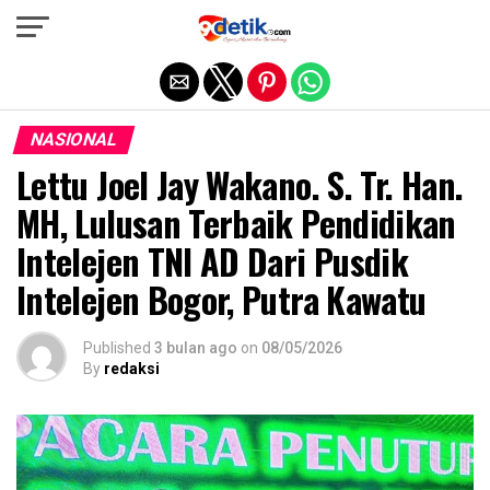
Exit mobile version
NASIONAL
Lettu Joel Jay Wakano. S. Tr. Han.
MH, Lulusan Terbaik Pendidikan
Intelejen TNI AD Dari Pusdik
Intelejen Bogor, Putra Kawatu
Published
3 bulan ago
on
08/05/2026
By
redaksi