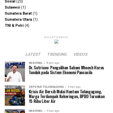
Sosial
(23)
Sulawesi
(1)
Sumatera Barat
(1)
Sumatera Utara
(1)
TNI & Polri
(4)
ADVERTISEMENT
LATEST
TRENDING
VIDEOS
NASIONAL
8 jam ago
Dr. Sutrisno: Pengalihan Saham Whoosh Harus
Tunduk pada Sistem Ekonomi Pancasila
SEPUTAR TULUNGAGUNG
3 hari ago
Krisis Air Bersih Mulai Hantam Tulungagung,
Warga Terdampak Kekeringan, BPBD Turunkan
15 Ribu Liter Air
NASIONAL
3 hari ago