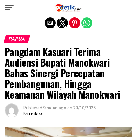
Exit mobile version
PAPUA
Pangdam Kasuari Terima
Audiensi Bupati Manokwari
Bahas Sinergi Percepatan
Pembangunan, Hingga
Keamanan Wilayah Manokwari
Published
9 bulan ago
on
29/10/2025
By
redaksi