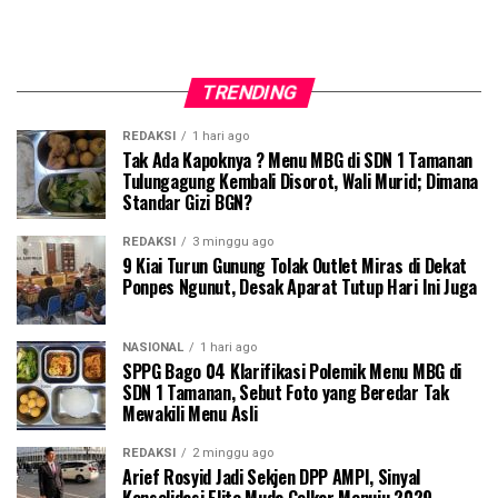
TRENDING
REDAKSI
1 hari ago
Tak Ada Kapoknya ? Menu MBG di SDN 1 Tamanan
Tulungagung Kembali Disorot, Wali Murid; Dimana
Standar Gizi BGN?
REDAKSI
3 minggu ago
9 Kiai Turun Gunung Tolak Outlet Miras di Dekat
Ponpes Ngunut, Desak Aparat Tutup Hari Ini Juga
NASIONAL
1 hari ago
SPPG Bago 04 Klarifikasi Polemik Menu MBG di
SDN 1 Tamanan, Sebut Foto yang Beredar Tak
Mewakili Menu Asli
REDAKSI
2 minggu ago
Arief Rosyid Jadi Sekjen DPP AMPI, Sinyal
Konsolidasi Elite Muda Golkar Menuju 2029