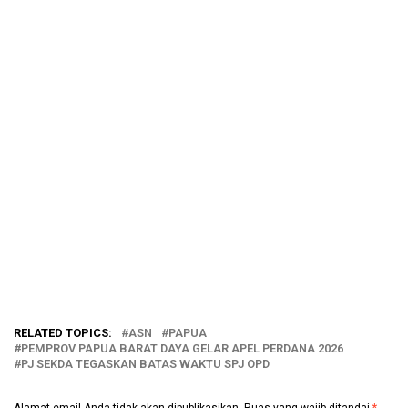
RELATED TOPICS:
ASN
PAPUA
PEMPROV PAPUA BARAT DAYA GELAR APEL PERDANA 2026
PJ SEKDA TEGASKAN BATAS WAKTU SPJ OPD
Alamat email Anda tidak akan dipublikasikan.
Ruas yang wajib ditandai
*