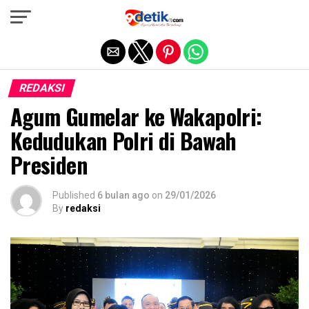
Exit mobile version
REDAKSI
Agum Gumelar ke Wakapolri:
Kedudukan Polri di Bawah
Presiden
Published
6 bulan ago
on
29/01/2026
By
redaksi