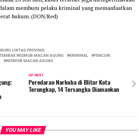
h dalam memburu pelaku kriminal yang memanfaatkan
 jerat hukum. (DON/Red)
IBURU LINTAS PROVINSI
DITEMBAK RESMOB MACAN AGUNG
KRIMINAL
PENCURI
G
RESMOB MACAN AGUNG
UP NEXT
gung:
Peredaran Narkoba di Blitar Kota
Terungkap, 14 Tersangka Diamankan
p
YOU MAY LIKE