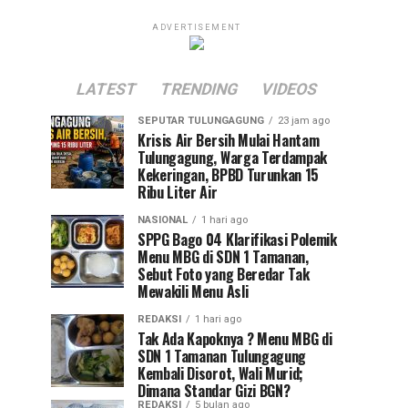
ADVERTISEMENT
LATEST
TRENDING
VIDEOS
SEPUTAR TULUNGAGUNG
23 jam ago
Krisis Air Bersih Mulai Hantam
Tulungagung, Warga Terdampak
Kekeringan, BPBD Turunkan 15
Ribu Liter Air
NASIONAL
1 hari ago
SPPG Bago 04 Klarifikasi Polemik
Menu MBG di SDN 1 Tamanan,
Sebut Foto yang Beredar Tak
Mewakili Menu Asli
REDAKSI
1 hari ago
Tak Ada Kapoknya ? Menu MBG di
SDN 1 Tamanan Tulungagung
Kembali Disorot, Wali Murid;
Dimana Standar Gizi BGN?
REDAKSI
5 bulan ago