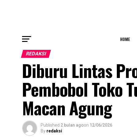
HOME
REDAKSI
Diburu Lintas Pro
Pembobol Toko 
Macan Agung
Published
2 bulan ago
on
12/06/2026
By
redaksi