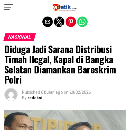
Exit mobile version
NASIONAL
Diduga Jadi Sarana Distribusi
Timah Ilegal, Kapal di Bangka
Selatan Diamankan Bareskrim
Polri
Published
6 bulan ago
on
20/02/2026
By
redaksi