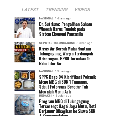
LATEST
TRENDING
VIDEOS
NASIONAL
4 jam ago
Dr. Sutrisno: Pengalihan Saham
Whoosh Harus Tunduk pada
Sistem Ekonomi Pancasila
SEPUTAR TULUNGAGUNG
3 hari ago
Krisis Air Bersih Mulai Hantam
Tulungagung, Warga Terdampak
Kekeringan, BPBD Turunkan 15
Ribu Liter Air
NASIONAL
3 hari ago
SPPG Bago 04 Klarifikasi Polemik
Menu MBG di SDN 1 Tamanan,
Sebut Foto yang Beredar Tak
Mewakili Menu Asli
REDAKSI
5 bulan ago
Program MBG di Tulungagung
Tercoreng: Gagal Jaga Mutu, Roti
Berjamur Dibagikan ke Siswa SDN