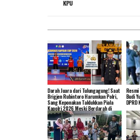
KPU
Darah Juara dari Tulungagung! Saat
Resmi 
Brigjen Rubintoro Harumkan Polri,
Budi Y
Sang Keponakan Taklukkan Piala
DPRD K
Kapolri 2026 Meski Berdarah di
Lapangan