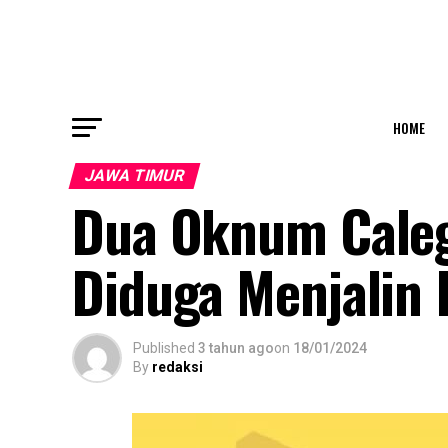
HOME
JAWA TIMUR
Dua Oknum Cale
Diduga Menjalin
Published
3 tahun ago
on
18/01/2024
By
redaksi