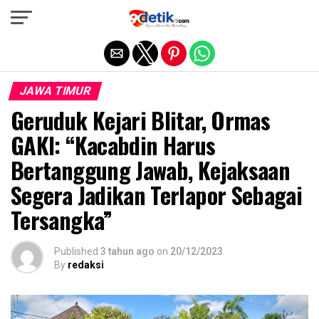
Exit mobile version
JAWA TIMUR
Geruduk Kejari Blitar, Ormas
GAKI: “Kacabdin Harus
Bertanggung Jawab, Kejaksaan
Segera Jadikan Terlapor Sebagai
Tersangka”
Published
3 tahun ago
on
20/12/2023
By
redaksi