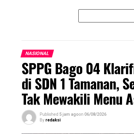
NASIONAL
SPPG Bago 04 Klari
di SDN 1 Tamanan, S
Tak Mewakili Menu A
Published
5 jam ago
on
06/08/2026
By
redaksi