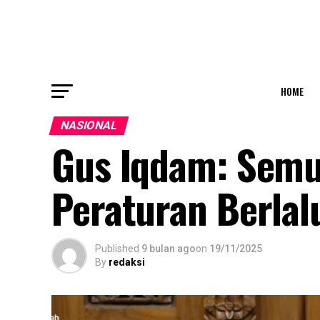
HOME
NASIONAL
Gus Iqdam: Semu
Peraturan Berlal
Published
9 bulan ago
on
19/11/2025
By
redaksi