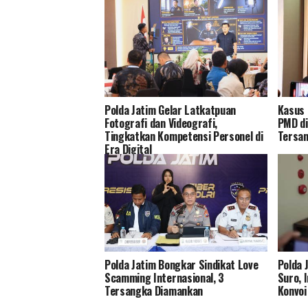
Polda Jatim Gelar Latkatpuan
Kasus 
Fotografi dan Videografi,
PMD di
Tingkatkan Kompetensi Personel di
Tersa
Era Digital
Polda Jatim Bongkar Sindikat Love
Polda 
Scamming Internasional, 3
Suro, 
Tersangka Diamankan
Konvoi