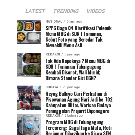
LATEST
TRENDING
VIDEOS
NASIONAL
5 jam ago
SPPG Bago 04 Klarifikasi Polemik
Menu MBG di SDN 1 Tamanan,
Sebut Foto yang Beredar Tak
Mewakili Menu Asli
REDAKSI
6 jam ago
Tak Ada Kapoknya ? Menu MBG di
SDN 1 Tamanan Tulungagung
Kembali Disorot, Wali Murid;
Dimana Standar Gizi BGN?
BUDAYA
23 jam ago
Reyog Bulkiyo Curi Perhatian di
Pisowanan Agung Hari Jadi ke-702
Kabupaten Blitar, Warisan Budaya
Peninggalan Prajurit Diponegoro
REDAKSI
5 bulan ago
Program MBG di Tulungagung
Tercoreng: Gagal Jaga Mutu, Roti
Berjamur Dibagikan ke Siswa SDN