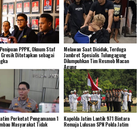
Penipuan PPPK, Oknum Staf
Melawan Saat Diciduk, Terduga
 Gresik Ditetapkan sebagai
Jambret Spesialis Tulungagung
ngka
Dilumpuhkan Tim Resmob Macan
Agung
Jatim Perketat Pengamanan 1
Kapolda Jatim Lantik 971 Bintara
Imbau Masyarakat Tidak
Remaja Lulusan SPN Polda Jatim