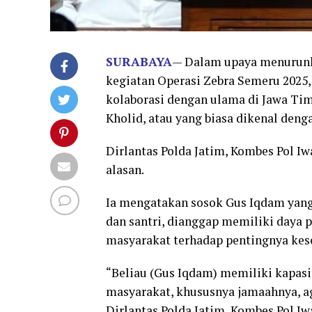
SURABAYA
— Dalam upaya menurunka
kegiatan Operasi Zebra Semeru 2025, 
kolaborasi dengan ulama di Jawa T
Kholid, atau yang biasa dikenal den
Dirlantas Polda Jatim, Kombes Pol Iw
alasan.
Ia mengatakan sosok Gus Iqdam yang
dan santri, dianggap memiliki daya 
masyarakat terhadap pentingnya kese
“Beliau (Gus Iqdam) memiliki kapas
masyarakat, khususnya jamaahnya, ag
Dirlantas Polda Jatim, Kombes Pol Iwa