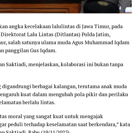
n angka kecelakaan lalulintas di Jawa Timur, pada
Direktorat Lalu Lintas (Ditlantas) Polda Jatim,
imur, salah satunya ulama muda Agus Muhammad Iqdam
gan panggilan Gus Iqdam.
an Saktiadi, menjelaskan, kolaborasi ini bukan tanpa
 digandrungi berbagai kalangan, terutama anak muda
pengaruh kuat dalam mengubah pola pikir dan perilaku
lamatan berlalu lintas.
itas moral yang sangat kuat untuk mengajak
ar peduli terhadap keselamatan saat berkendara,” kata
n Saktiadi, Rabu (19/11/2025).