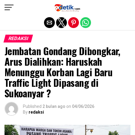
Exit mobile version
REDAKSI
Jembatan Gondang Dibongkar,
Arus Dialihkan: Haruskah
Menunggu Korban Lagi Baru
Traffic Light Dipasang di
Sukoanyar ?
Published
2 bulan ago
on
04/06/2026
By
redaksi