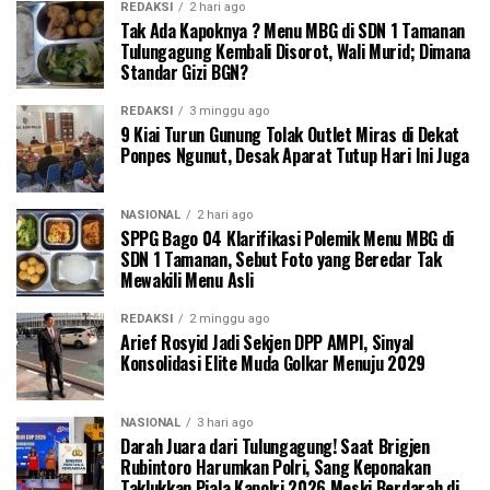
REDAKSI
2 hari ago
Tak Ada Kapoknya ? Menu MBG di SDN 1 Tamanan
Tulungagung Kembali Disorot, Wali Murid; Dimana
Standar Gizi BGN?
REDAKSI
3 minggu ago
9 Kiai Turun Gunung Tolak Outlet Miras di Dekat
Ponpes Ngunut, Desak Aparat Tutup Hari Ini Juga
NASIONAL
2 hari ago
SPPG Bago 04 Klarifikasi Polemik Menu MBG di
SDN 1 Tamanan, Sebut Foto yang Beredar Tak
Mewakili Menu Asli
REDAKSI
2 minggu ago
Arief Rosyid Jadi Sekjen DPP AMPI, Sinyal
Konsolidasi Elite Muda Golkar Menuju 2029
NASIONAL
3 hari ago
Darah Juara dari Tulungagung! Saat Brigjen
Rubintoro Harumkan Polri, Sang Keponakan
Taklukkan Piala Kapolri 2026 Meski Berdarah di