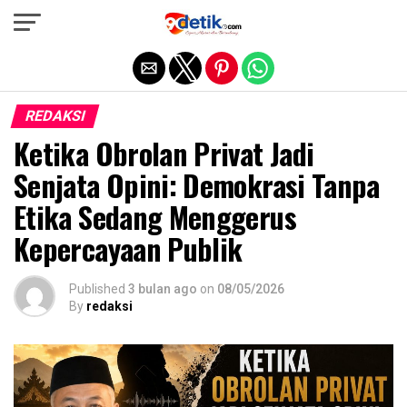
Exit mobile version
REDAKSI
Ketika Obrolan Privat Jadi
Senjata Opini: Demokrasi Tanpa
Etika Sedang Menggerus
Kepercayaan Publik
Published
3 bulan ago
on
08/05/2026
By
redaksi