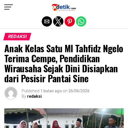
Exit mobile version
REDAKSI
Anak Kelas Satu MI Tahfidz Ngelo
Terima Cempe, Pendidikan
Wirausaha Sejak Dini Disiapkan
dari Pesisir Pantai Sine
Published
1 bulan ago
on
26/06/2026
By
redaksi